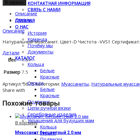
товара
В корзину
КОНТАКТНАЯ ИНФОРМАЦИЯ
Муассанит
СВЯЗЬ С НАМИ
бесцветный
Описание
7.5
Детали
ГЛАВНАЯ
мм
О НАС
Описание
История
Команда
Натуральный муассанит. Цвет-D Чистота -VVS1 Сертификат:
Почему мы
Документы
Детали
КАТАЛОГ
Вес
1.5 г
Кольца
Белые
Размер
7.5
Красные
Серьги
Артикул:
5675
Категории:
Муассаниты
,
Натуральные муасса
Белые
Share with
Красные
Подвески
Похожие товары
Цепи ручной вязки
Серебряные изделия
Украшения для будущих мам
В корзину
Кольца
Серьги
Муассанит бесцветный 2.0 мм
Подвески