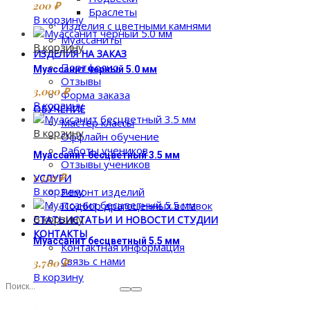
200
₽
Браслеты
В корзину
Изделия с цветными камнями
Муассаниты
В корзину
ИЗДЕЛИЯ НА ЗАКАЗ
Портфолио
Муассанит черный 5.0 мм
Отзывы
3,000
₽
Форма заказа
В корзину
ОБУЧЕНИЕ
Мастер классы
В корзину
Оффлайн обучение
Работы учеников
Муассанит бесцветный 3.5 мм
Отзывы учеников
1,350
₽
УСЛУГИ
В корзину
Ремонт изделий
Подбор драгоценных вставок
В корзину
СТАТЬИ
СТАТЬИ И НОВОСТИ СТУДИИ
КОНТАКТЫ
Муассанит бесцветный 5.5 мм
Контактная информация
Связь с нами
3,700
₽
В корзину