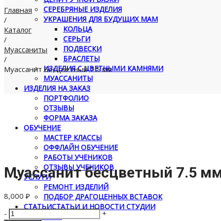
СЕРЕБРЯНЫЕ ИЗДЕЛИЯ
Главная
УКРАШЕНИЯ ДЛЯ БУДУЩИХ МАМ
/
КОЛЬЦА
Каталог
СЕРЬГИ
/
ПОДВЕСКИ
Муассаниты
БРАСЛЕТЫ
/
ИЗДЕЛИЯ С ЦВЕТНЫМИ КАМНЯМИ
Муассанит бесцветный 7.5 мм
МУАССАНИТЫ
ИЗДЕЛИЯ НА ЗАКАЗ
ПОРТФОЛИО
ОТЗЫВЫ
ФОРМА ЗАКАЗА
ОБУЧЕНИЕ
МАСТЕР КЛАССЫ
ОФФЛАЙН ОБУЧЕНИЕ
РАБОТЫ УЧЕНИКОВ
ОТЗЫВЫ УЧЕНИКОВ
Муассанит бесцветный 7.5 м
УСЛУГИ
РЕМОНТ ИЗДЕЛИЙ
8,000
₽
ПОДБОР ДРАГОЦЕННЫХ ВСТАВОК
СТАТЬИ
СТАТЬИ И НОВОСТИ СТУДИИ
Количество
-
+
КОНТАКТЫ