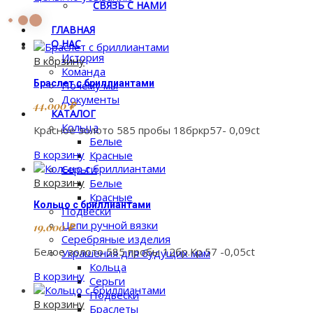
СВЯЗЬ С НАМИ
ГЛАВНАЯ
О НАС
История
В корзину
Команда
Браслет с бриллиантами
Почему мы
Документы
44,000
₽
КАТАЛОГ
Кольца
Красное золото 585 пробы 18бркр57- 0,09ct
Белые
В корзину
Красные
Серьги
В корзину
Белые
Красные
Кольцо с бриллиантами
Подвески
Цепи ручной вязки
19,000
₽
Серебряные изделия
Белое золото 585 пробы 12бр.Кр.57 -0,05ct
Украшения для будущих мам
Кольца
В корзину
Серьги
Подвески
В корзину
Браслеты