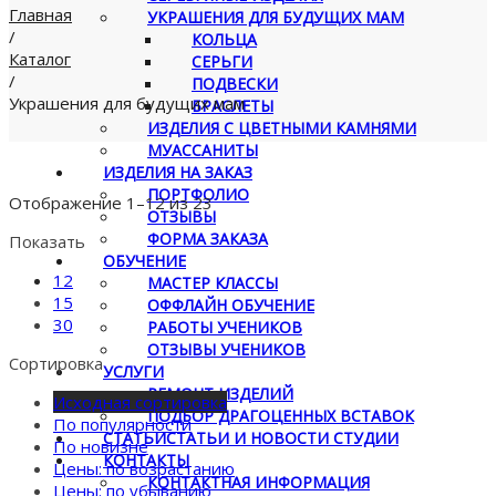
Главная
УКРАШЕНИЯ ДЛЯ БУДУЩИХ МАМ
/
КОЛЬЦА
Каталог
СЕРЬГИ
/
ПОДВЕСКИ
Украшения для будущих мам
БРАСЛЕТЫ
ИЗДЕЛИЯ С ЦВЕТНЫМИ КАМНЯМИ
МУАССАНИТЫ
ИЗДЕЛИЯ НА ЗАКАЗ
ПОРТФОЛИО
Отображение 1–12 из 23
ОТЗЫВЫ
ФОРМА ЗАКАЗА
Показать
ОБУЧЕНИЕ
12
МАСТЕР КЛАССЫ
15
ОФФЛАЙН ОБУЧЕНИЕ
30
РАБОТЫ УЧЕНИКОВ
ОТЗЫВЫ УЧЕНИКОВ
Сортировка
УСЛУГИ
РЕМОНТ ИЗДЕЛИЙ
Исходная сортировка
ПОДБОР ДРАГОЦЕННЫХ ВСТАВОК
По популярности
СТАТЬИ
СТАТЬИ И НОВОСТИ СТУДИИ
По новизне
КОНТАКТЫ
Цены: по возрастанию
КОНТАКТНАЯ ИНФОРМАЦИЯ
Цены: по убыванию