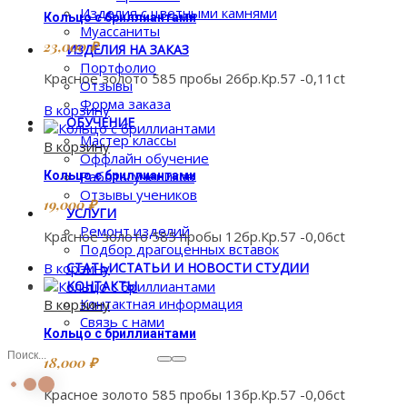
Изделия с цветными камнями
Кольцо с бриллиантами
Муассаниты
23,000
₽
ИЗДЕЛИЯ НА ЗАКАЗ
Портфолио
Красное золото 585 пробы 26бр.Кр.57 -0,11ct
Отзывы
Форма заказа
В корзину
ОБУЧЕНИЕ
Мастер классы
В корзину
Оффлайн обучение
Работы учеников
Кольцо с бриллиантами
Отзывы учеников
19,000
₽
УСЛУГИ
Ремонт изделий
Красное золото 585 пробы 12бр.Кр.57 -0,06ct
Подбор драгоценных вставок
В корзину
СТАТЬИ
СТАТЬИ И НОВОСТИ СТУДИИ
КОНТАКТЫ
Контактная информация
В корзину
Связь с нами
Кольцо с бриллиантами
18,000
₽
Красное золото 585 пробы 13бр.Кр.57 -0,06ct