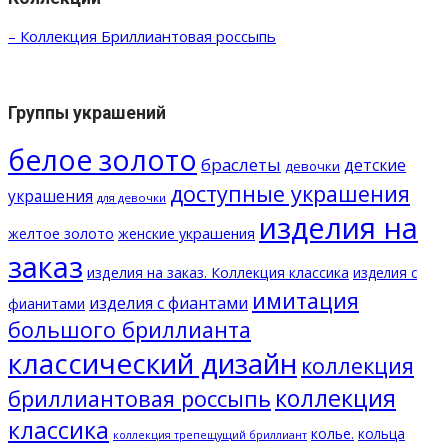
– Коллекция Бриллиантовая россыпь
Группы украшений
белое золото
браслеты
детские
девочки
доступные украшения
украшения
для девочки
изделия на
желтое золото
женские украшения
заказ
изделия на заказ. Коллекция классика
изделия с
имитация
изделия с фиантами
фианитами
большого бриллианта
классический дизайн
коллекция
коллекция
бриллиантовая россыпь
классика
колье.
кольца
коллекция трепещущий бриллиант