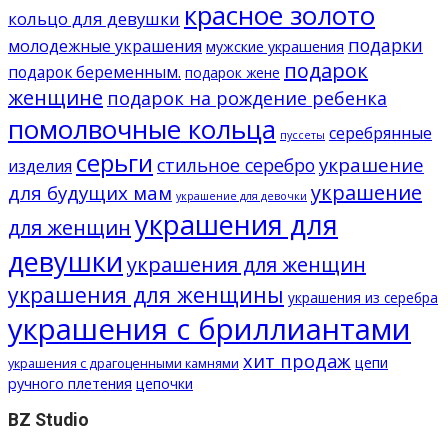
красное золото
кольцо для девушки
подарки
молодежные украшения
мужские украшения
подарок
подарок беременным.
подарок жене
женщине
подарок на рождение ребенка
помолвочные кольца
серебрянные
пуссеты
серьги
украшение
стильное серебро
изделия
украшение
для будущих мам
украшение для девочки
украшения для
для женщин
девушки
украшения для женщин
украшения для женщины
украшения из серебра
украшения с бриллиантами
хит продаж
цепи
украшения с драгоценными камнями
ручного плетения
цепочки
BZ Studio