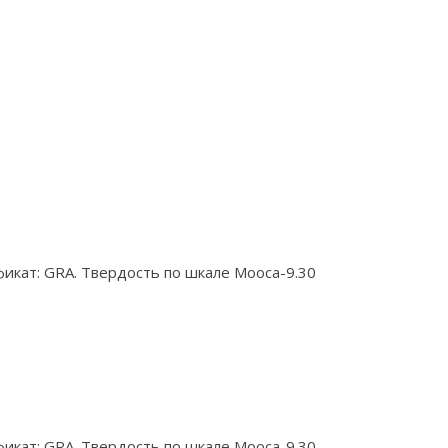
икат: GRA. Твердость по шкале Мооса-9.30
икат: GRA. Твердость по шкале Мооса-9.30