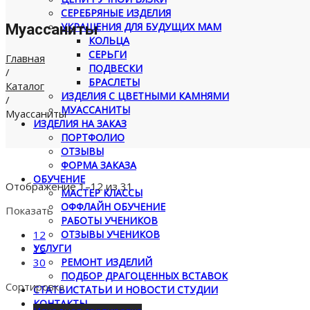
СЕРЕБРЯНЫЕ ИЗДЕЛИЯ
Муассаниты
УКРАШЕНИЯ ДЛЯ БУДУЩИХ МАМ
КОЛЬЦА
СЕРЬГИ
Главная
ПОДВЕСКИ
/
БРАСЛЕТЫ
Каталог
ИЗДЕЛИЯ С ЦВЕТНЫМИ КАМНЯМИ
/
МУАССАНИТЫ
Муассаниты
ИЗДЕЛИЯ НА ЗАКАЗ
ПОРТФОЛИО
ОТЗЫВЫ
ФОРМА ЗАКАЗА
ОБУЧЕНИЕ
Отображение 1–12 из 31
МАСТЕР КЛАССЫ
ОФФЛАЙН ОБУЧЕНИЕ
Показать
РАБОТЫ УЧЕНИКОВ
12
ОТЗЫВЫ УЧЕНИКОВ
15
УСЛУГИ
30
РЕМОНТ ИЗДЕЛИЙ
ПОДБОР ДРАГОЦЕННЫХ ВСТАВОК
Сортировка
СТАТЬИ
СТАТЬИ И НОВОСТИ СТУДИИ
КОНТАКТЫ