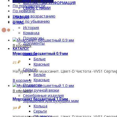
Исходная сортировка
КОНТАКТНАЯ ИНФОРМАЦИЯ
По популярности
СВЯЗЬ С НАМИ
По новизне
Цены: по возрастанию
ГЛАВНАЯ
Цены: по убыванию
О НАС
История
Команда
Почему мы
Документы
В корзину
КАТАЛОГ
Кольца
Муассанит бесцветный 0.9 мм
Белые
25
₽
Красные
Серьги
Натуральный муассанит. Цвет-D Чистота -VVS1 Сертиф
Белые
Красные
В корзину
Подвески
Цепи ручной вязки
В корзину
Серебряные изделия
Муассанит бесцветный 1.0 мм
Украшения для будущих мам
Кольца
30
₽
Серьги
Подвески
Натуральный муассанит. Цвет-D Чистота -VVS1 Сертиф