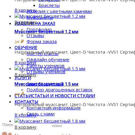
Браслеты
В корзину
Изделия с цветными камнями
Муассаниты
В корзину
ИЗДЕЛИЯ НА ЗАКАЗ
Портфолио
Муассанит бесцветный 1.2 мм
Отзывы
50
₽
Форма заказа
ОБУЧЕНИЕ
Натуральный муассанит. Цвет-D Чистота -VVS1 Сертиф
Мастер классы
Оффлайн обучение
В корзину
Работы учеников
Отзывы учеников
В корзину
УСЛУГИ
Ремонт изделий
Муассанит бесцветный 1.5 мм
Подбор драгоценных вставок
90
₽
СТАТЬИ
СТАТЬИ И НОВОСТИ СТУДИИ
КОНТАКТЫ
Натуральный муассанит. Цвет-D Чистота -VVS1 Сертиф
Контактная информация
Связь с нами
В корзину
В корзину