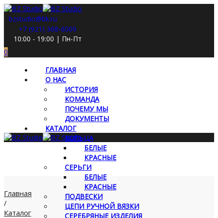
bzstudio@bk.ru
+7 (921) 368-6009
10:00 - 19:00 | Пн-Пт
0
ГЛАВНАЯ
О НАС
ИСТОРИЯ
КОМАНДА
ПОЧЕМУ МЫ
ДОКУМЕНТЫ
КАТАЛОГ
КОЛЬЦА
БЕЛЫЕ
КРАСНЫЕ
СЕРЬГИ
БЕЛЫЕ
КРАСНЫЕ
Главная
ПОДВЕСКИ
/
ЦЕПИ РУЧНОЙ ВЯЗКИ
Каталог
СЕРЕБРЯНЫЕ ИЗДЕЛИЯ