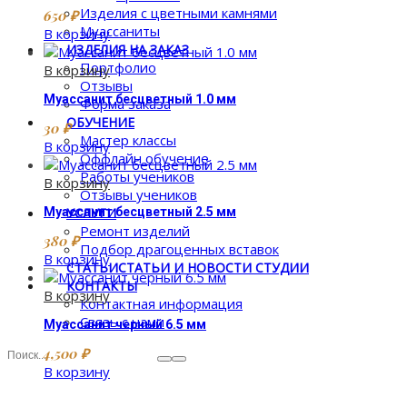
Изделия с цветными камнями
650
₽
Муассаниты
В корзину
ИЗДЕЛИЯ НА ЗАКАЗ
Портфолио
В корзину
Отзывы
Муассанит бесцветный 1.0 мм
Форма заказа
ОБУЧЕНИЕ
30
₽
Мастер классы
В корзину
Оффлайн обучение
Работы учеников
В корзину
Отзывы учеников
Муассанит бесцветный 2.5 мм
УСЛУГИ
Ремонт изделий
380
₽
Подбор драгоценных вставок
В корзину
СТАТЬИ
СТАТЬИ И НОВОСТИ СТУДИИ
КОНТАКТЫ
В корзину
Контактная информация
Связь с нами
Муассанит черный 6.5 мм
4,500
₽
В корзину