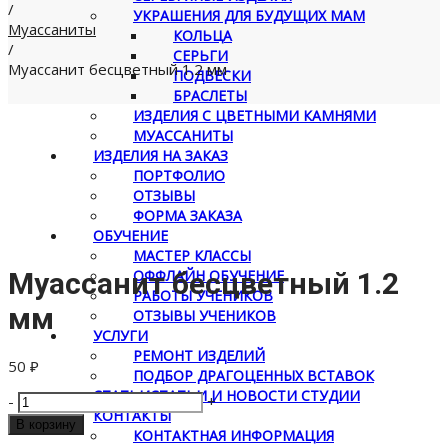
/
УКРАШЕНИЯ ДЛЯ БУДУЩИХ МАМ
Муассаниты
КОЛЬЦА
/
СЕРЬГИ
Муассанит бесцветный 1.2 мм
ПОДВЕСКИ
БРАСЛЕТЫ
ИЗДЕЛИЯ С ЦВЕТНЫМИ КАМНЯМИ
МУАССАНИТЫ
ИЗДЕЛИЯ НА ЗАКАЗ
ПОРТФОЛИО
ОТЗЫВЫ
ФОРМА ЗАКАЗА
ОБУЧЕНИЕ
МАСТЕР КЛАССЫ
ОФФЛАЙН ОБУЧЕНИЕ
Муассанит бесцветный 1.2
РАБОТЫ УЧЕНИКОВ
мм
ОТЗЫВЫ УЧЕНИКОВ
УСЛУГИ
РЕМОНТ ИЗДЕЛИЙ
50
₽
ПОДБОР ДРАГОЦЕННЫХ ВСТАВОК
СТАТЬИ
СТАТЬИ И НОВОСТИ СТУДИИ
Количество
-
+
КОНТАКТЫ
товара
В корзину
КОНТАКТНАЯ ИНФОРМАЦИЯ
Муассанит