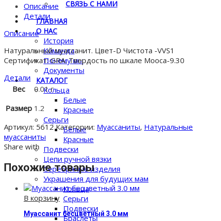
СВЯЗЬ С НАМИ
бесцветный
Описание
1.2
Детали
ГЛАВНАЯ
мм
О НАС
Описание
История
Команда
Натуральный муассанит. Цвет-D Чистота -VVS1
Почему мы
Сертификат: GRA. Твердость по шкале Мооса-9.30
Документы
Детали
КАТАЛОГ
Вес
0.01 г
Кольца
Белые
Размер
1.2
Красные
Серьги
Артикул:
5612
Категории:
Муассаниты
,
Натуральные
Белые
муассаниты
Красные
Share with
Подвески
Цепи ручной вязки
Похожие товары
Серебряные изделия
Украшения для будущих мам
Кольца
В корзину
Серьги
Подвески
Муассанит бесцветный 3.0 мм
Браслеты