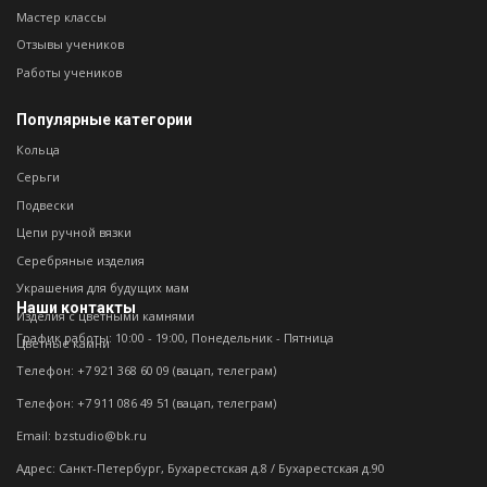
Мастер классы
Отзывы учеников
Работы учеников
Популярные категории
Кольца
Серьги
Подвески
Цепи ручной вязки
Серебряные изделия
Украшения для будущих мам
Наши контакты
Изделия с цветными камнями
График работы: 10:00 - 19:00, Понедельник - Пятница
Цветные камни
Телефон: +7 921 368 60 09 (вацап, телеграм)
Телефон: +7 911 086 49 51 (вацап, телеграм)
Email: bzstudio@bk.ru
Адрес: Санкт-Петербург, Бухарестская д.8 / Бухарестская д.90