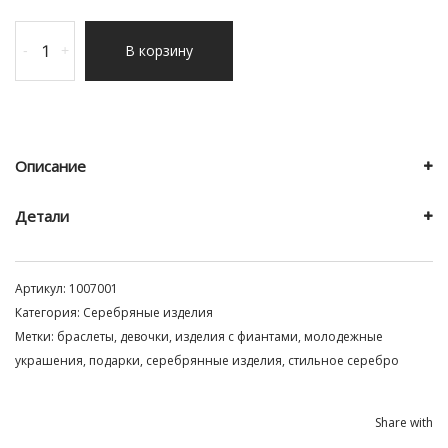
Количество
В корзину
-
+
товара
Браслет
с
шармами
Описание
Детали
Артикул:
1007001
Категория:
Серебряные изделия
Метки:
браслеты
,
девочки
,
изделия с фиантами
,
молодежные
украшения
,
подарки
,
серебрянные изделия
,
стильное серебро
Share with