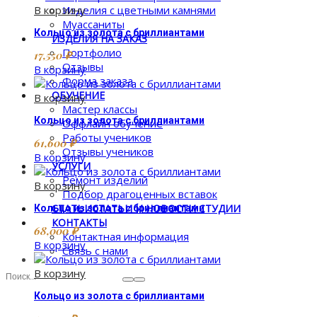
В корзину
Изделия с цветными камнями
Муассаниты
Кольцо из золота с бриллиантами
ИЗДЕЛИЯ НА ЗАКАЗ
Портфолио
17,550
₽
Отзывы
В корзину
Форма заказа
ОБУЧЕНИЕ
В корзину
Мастер классы
Кольцо из золота с бриллиантами
Оффлайн обучение
Работы учеников
61,600
₽
Отзывы учеников
В корзину
УСЛУГИ
Ремонт изделий
В корзину
Подбор драгоценных вставок
СТАТЬИ
СТАТЬИ И НОВОСТИ СТУДИИ
Кольцо из золота с бриллиантами
КОНТАКТЫ
68,000
₽
Контактная информация
В корзину
Связь с нами
В корзину
Кольцо из золота с бриллиантами