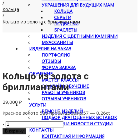
/
УКРАШЕНИЯ ДЛЯ БУДУЩИХ МАМ
Кольца
КОЛЬЦА
/
СЕРЬГИ
Кольцо из золота с бриллиантами
ПОДВЕСКИ
БРАСЛЕТЫ
ИЗДЕЛИЯ С ЦВЕТНЫМИ КАМНЯМИ
МУАССАНИТЫ
ИЗДЕЛИЯ НА ЗАКАЗ
ПОРТФОЛИО
ОТЗЫВЫ
ФОРМА ЗАКАЗА
ОБУЧЕНИЕ
Кольцо из золота с
МАСТЕР КЛАССЫ
бриллиантами
ОФФЛАЙН ОБУЧЕНИЕ
РАБОТЫ УЧЕНИКОВ
ОТЗЫВЫ УЧЕНИКОВ
29,000
₽
УСЛУГИ
РЕМОНТ ИЗДЕЛИЙ
Красное золото 585 пробы 23бр.кр.57 — 0,26ct
ПОДБОР ДРАГОЦЕННЫХ ВСТАВОК
Количество
СТАТЬИ
СТАТЬИ И НОВОСТИ СТУДИИ
-
+
товара
КОНТАКТЫ
В корзину
Кольцо
КОНТАКТНАЯ ИНФОРМАЦИЯ