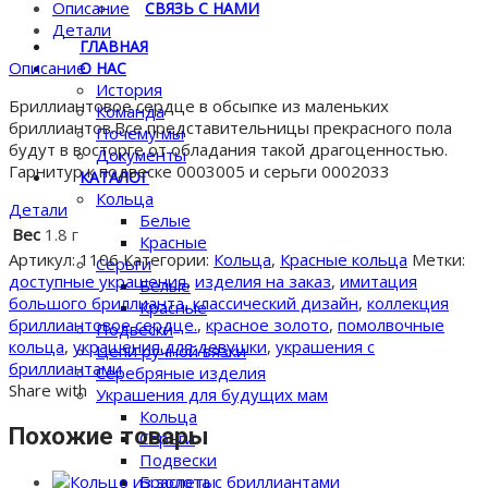
из
Описание
СВЯЗЬ С НАМИ
золота
Детали
ГЛАВНАЯ
с
Описание
О НАС
бриллиантами
История
Бриллиантовое сердце в обсыпке из маленьких
Команда
бриллиантов.Все представительницы прекрасного пола
Почему мы
будут в восторге от обладания такой драгоценностью.
Документы
Гарнитур к подвеске 0003005 и серьги 0002033
КАТАЛОГ
Кольца
Детали
Белые
Вес
1.8 г
Красные
Артикул:
1106
Категории:
Кольца
,
Красные кольца
Метки:
Серьги
доступные украшения
,
изделия на заказ
,
имитация
Белые
большого бриллианта
,
классический дизайн
,
коллекция
Красные
бриллиантовое сердце.
,
красное золото
,
помолвочные
Подвески
кольца
,
украшения для девушки
,
украшения с
Цепи ручной вязки
бриллиантами
Серебряные изделия
Share with
Украшения для будущих мам
Кольца
Похожие товары
Серьги
Подвески
Браслеты