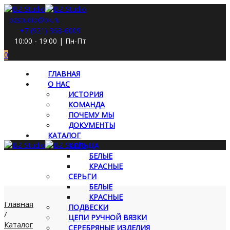
bzstudio@bk.ru
+7 (921) 368-6009
10:00 - 19:00 | Пн-Пт
0
ГЛАВНАЯ
О НАС
ИСТОРИЯ
КОМАНДА
ПОЧЕМУ МЫ
ДОКУМЕНТЫ
КАТАЛОГ
КОЛЬЦА
БЕЛЫЕ
КРАСНЫЕ
СЕРЬГИ
БЕЛЫЕ
КРАСНЫЕ
Главная
ПОДВЕСКИ
/
ЦЕПИ РУЧНОЙ ВЯЗКИ
Каталог
СЕРЕБРЯНЫЕ ИЗДЕЛИЯ