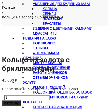
/
УКРАШЕНИЯ ДЛЯ БУДУЩИХ МАМ
Кольца
КОЛЬЦА
/
СЕРЬГИ
Кольцо из золота с бриллиантами
ПОДВЕСКИ
БРАСЛЕТЫ
ИЗДЕЛИЯ С ЦВЕТНЫМИ КАМНЯМИ
МУАССАНИТЫ
ИЗДЕЛИЯ НА ЗАКАЗ
ПОРТФОЛИО
ОТЗЫВЫ
ФОРМА ЗАКАЗА
ОБУЧЕНИЕ
Кольцо из золота с
МАСТЕР КЛАССЫ
бриллиантами
ОФФЛАЙН ОБУЧЕНИЕ
РАБОТЫ УЧЕНИКОВ
ОТЗЫВЫ УЧЕНИКОВ
45,000
₽
УСЛУГИ
РЕМОНТ ИЗДЕЛИЙ
Белое золото 585 пробы 23бр.кр.57-0,26ct
ПОДБОР ДРАГОЦЕННЫХ ВСТАВОК
Количество
СТАТЬИ
СТАТЬИ И НОВОСТИ СТУДИИ
-
+
товара
КОНТАКТЫ
В корзину
Кольцо
КОНТАКТНАЯ ИНФОРМАЦИЯ