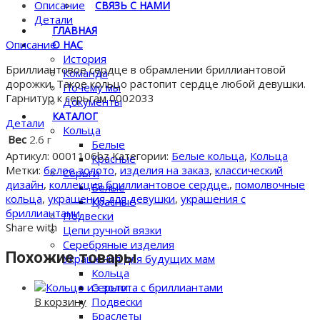
из
Описание
СВЯЗЬ С НАМИ
золота
Детали
ГЛАВНАЯ
с
Описание
О НАС
бриллиантами
История
Бриллиантовое сердце в обрамлении бриллиантовой
Команда
дорожки. Такое кольцо растопит сердце любой девушки.
Почему мы
Гарнитур к серьгам 0002033
Документы
КАТАЛОГ
Детали
Кольца
Вес
2.6 г
Белые
Артикул:
0001106bz
Категории:
Белые кольца
,
Кольца
Красные
Метки:
белое золото
,
изделия на заказ
,
классический
Серьги
дизайн
,
коллекция бриллиантовое сердце.
,
помолвочные
Белые
кольца
,
украшения для девушки
,
украшения с
Красные
бриллиантами
Подвески
Share with
Цепи ручной вязки
Серебряные изделия
Похожие товары
Украшения для будущих мам
Кольца
Серьги
В корзину
Подвески
Браслеты