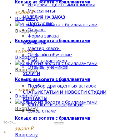
Кольцо из золота с бриллиантами
Изделия с цветными камнями
Муассаниты
43,000
₽
ИЗДЕЛИЯ НА ЗАКАЗ
В корзину
Портфолио
Отзывы
В корзину
Форма заказа
Кольцо из золота с бриллиантами
ОБУЧЕНИЕ
Мастер классы
43,500
₽
Оффлайн обучение
В корзину
Работы учеников
Отзывы учеников
В корзину
УСЛУГИ
Ремонт изделий
Кольцо из золота с бриллиантами
Подбор драгоценных вставок
22,000
₽
СТАТЬИ
СТАТЬИ И НОВОСТИ СТУДИИ
В корзину
КОНТАКТЫ
Контактная информация
В корзину
Связь с нами
Кольцо из золота с бриллиантами
39,500
₽
В корзину