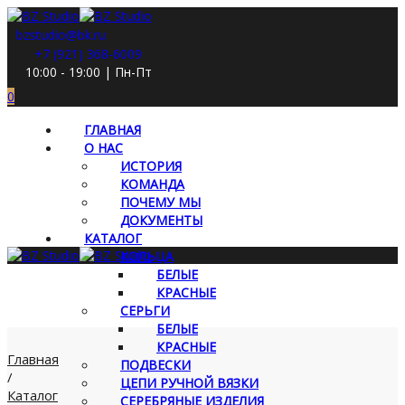
bzstudio@bk.ru
+7 (921) 368-6009
10:00 - 19:00 | Пн-Пт
0
ГЛАВНАЯ
О НАС
ИСТОРИЯ
КОМАНДА
ПОЧЕМУ МЫ
ДОКУМЕНТЫ
КАТАЛОГ
КОЛЬЦА
БЕЛЫЕ
КРАСНЫЕ
СЕРЬГИ
БЕЛЫЕ
КРАСНЫЕ
Главная
ПОДВЕСКИ
/
ЦЕПИ РУЧНОЙ ВЯЗКИ
Каталог
СЕРЕБРЯНЫЕ ИЗДЕЛИЯ