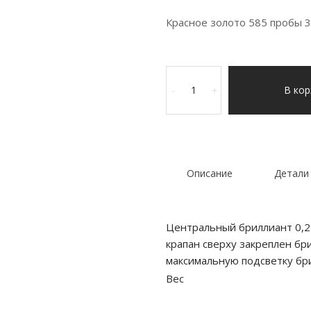
Красное золото 585 пробы 3
Количество
товара
В кор
-
+
Кольцо
из
золота
с
бриллиантами
Описание
Детали
Центральный бриллиант 0,24
крапан сверху закреплен бр
максимальную подсветку бр
Вес