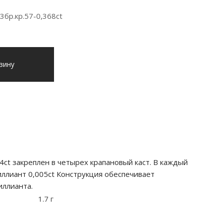
3бр.кр.57-0,368ct
зину
ct закреплен в четырех крапановый каст. В каждый
иллиант 0,005ct Конструкция обеспечивает
иллианта.
1.7 г