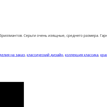
риллиантов. Серьги очень изящные, среднего размера. Гарн
делия на заказ
,
классический дизайн
,
коллекция классика
,
кра