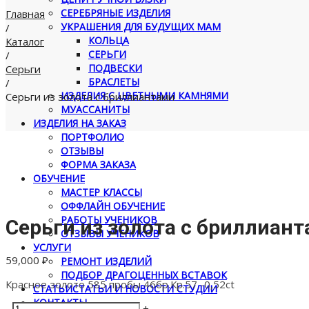
СЕРЕБРЯНЫЕ ИЗДЕЛИЯ
Главная
УКРАШЕНИЯ ДЛЯ БУДУЩИХ МАМ
/
КОЛЬЦА
Каталог
СЕРЬГИ
/
ПОДВЕСКИ
Серьги
БРАСЛЕТЫ
/
ИЗДЕЛИЯ С ЦВЕТНЫМИ КАМНЯМИ
Серьги из золота с бриллиантами
МУАССАНИТЫ
ИЗДЕЛИЯ НА ЗАКАЗ
ПОРТФОЛИО
ОТЗЫВЫ
ФОРМА ЗАКАЗА
ОБУЧЕНИЕ
МАСТЕР КЛАССЫ
ОФФЛАЙН ОБУЧЕНИЕ
РАБОТЫ УЧЕНИКОВ
Серьги из золота с бриллиан
ОТЗЫВЫ УЧЕНИКОВ
УСЛУГИ
59,000
₽
РЕМОНТ ИЗДЕЛИЙ
ПОДБОР ДРАГОЦЕННЫХ ВСТАВОК
Красное золото 585 пробы 46бр.Кр.57 -0,52ct
СТАТЬИ
СТАТЬИ И НОВОСТИ СТУДИИ
КОНТАКТЫ
Количество
-
+