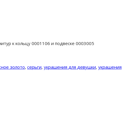
итур к кольцу 0001106 и подвеске 0003005
сное золото
,
серьги
,
украшения для девушки
,
украшения