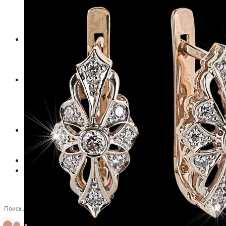
Браслеты
Изделия с цветными камнями
Муассаниты
ИЗДЕЛИЯ НА ЗАКАЗ
Портфолио
Отзывы
Форма заказа
ОБУЧЕНИЕ
Мастер классы
Оффлайн обучение
Работы учеников
Отзывы учеников
УСЛУГИ
Ремонт изделий
Подбор драгоценных вставок
СТАТЬИ
СТАТЬИ И НОВОСТИ СТУДИИ
КОНТАКТЫ
Контактная информация
Связь с нами