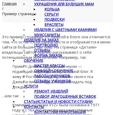
Главная
УКРАШЕНИЯ ДЛЯ БУДУЩИХ МАМ
/
КОЛЬЦА
Пример страницы
СЕРЬГИ
ПОДВЕСКИ
БРАСЛЕТЫ
ИЗДЕЛИЯ С ЦВЕТНЫМИ КАМНЯМИ
МУАССАНИТЫ
Это пример страницы. От записей в блоге она отличается
ИЗДЕЛИЯ НА ЗАКАЗ
тем, что остаётся на одном месте и отображается в меню
ПОРТФОЛИО
сайта (в большинстве тем). На странице «Детали»
ОТЗЫВЫ
владельцы сайтов обычно рассказывают о себе
ФОРМА ЗАКАЗА
потенциальным посетителям. Например, так:
ОБУЧЕНИЕ
МАСТЕР КЛАССЫ
Привет! Днём я курьер, а вечером —
ОФФЛАЙН ОБУЧЕНИЕ
подающий надежды актёр. Это мой блог. Я
РАБОТЫ УЧЕНИКОВ
живу в Ростове-на-Дону, люблю своего пса
ОТЗЫВЫ УЧЕНИКОВ
Джека и пинаколаду. (И ещё попадать под
УСЛУГИ
дождь.)
РЕМОНТ ИЗДЕЛИЙ
…или так:
ПОДБОР ДРАГОЦЕННЫХ ВСТАВОК
СТАТЬИ
СТАТЬИ И НОВОСТИ СТУДИИ
Компания «Штучки XYZ» была основана в 1971
КОНТАКТЫ
году и с тех пор производит качественные
КОНТАКТНАЯ ИНФОРМАЦИЯ
штучки. Компания находится в Готэм-сити,