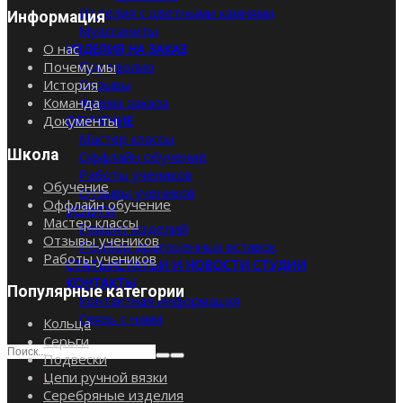
Изделия с цветными камнями
Информация
Муассаниты
О нас
ИЗДЕЛИЯ НА ЗАКАЗ
Почему мы
Портфолио
История
Отзывы
Команда
Форма заказа
Документы
ОБУЧЕНИЕ
Мастер классы
Школа
Оффлайн обучение
Работы учеников
Обучение
Отзывы учеников
Оффлайн обучение
УСЛУГИ
Мастер классы
Ремонт изделий
Отзывы учеников
Подбор драгоценных вставок
Работы учеников
СТАТЬИ
СТАТЬИ И НОВОСТИ СТУДИИ
КОНТАКТЫ
Популярные категории
Контактная информация
Связь с нами
Кольца
Серьги
Подвески
Цепи ручной вязки
Серебряные изделия