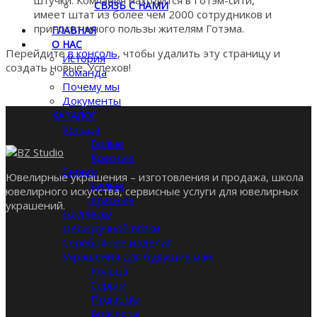
СВЯЗЬ С НАМИ
имеет штат из более чем 2000 сотрудников и
приносит много пользы жителям Готэма.
ГЛАВНАЯ
О НАС
Перейдите
в консоль
, чтобы удалить эту страницу и
История
создать новые. Успехов!
Команда
Почему мы
Документы
КАТАЛОГ
Кольца
Белые
Красные
Серьги
Ювелирные украшения – изготовления и продажа, школа
Белые
ювелирного искусства, сервисные услуги для ювелирных
Красные
украшений.
Подвески
Цепи ручной вязки
Серебряные изделия
Украшения для будущих мам
Кольца
Серьги
Подвески
Браслеты