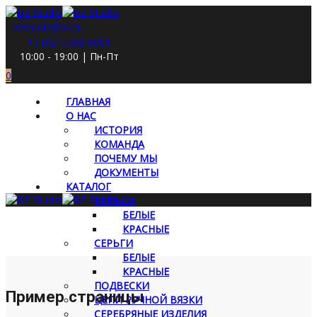
bzstudio@bk.ru
+7 (921) 368-6009
10:00 - 19:00 | Пн-Пт
0
ГЛАВНАЯ
О НАС
ИСТОРИЯ
КОМАНДА
ПОЧЕМУ МЫ
ДОКУМЕНТЫ
КАТАЛОГ
КОЛЬЦА
БЕЛЫЕ
КРАСНЫЕ
СЕРЬГИ
БЕЛЫЕ
КРАСНЫЕ
ПОДВЕСКИ
Пример страницы
ЦЕПИ РУЧНОЙ ВЯЗКИ
СЕРЕБРЯНЫЕ ИЗДЕЛИЯ