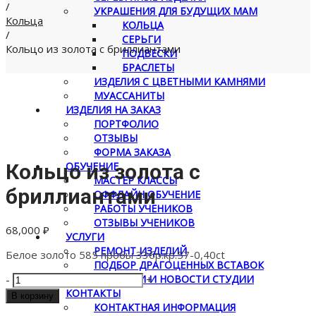
/
УКРАШЕНИЯ ДЛЯ БУДУЩИХ МАМ
Кольца
КОЛЬЦА
/
СЕРЬГИ
Кольцо из золота с бриллиантами
ПОДВЕСКИ
БРАСЛЕТЫ
ИЗДЕЛИЯ С ЦВЕТНЫМИ КАМНЯМИ
МУАССАНИТЫ
ИЗДЕЛИЯ НА ЗАКАЗ
ПОРТФОЛИО
ОТЗЫВЫ
ФОРМА ЗАКАЗА
ОБУЧЕНИЕ
Кольцо из золота с
МАСТЕР КЛАССЫ
бриллиантами
ОФФЛАЙН ОБУЧЕНИЕ
РАБОТЫ УЧЕНИКОВ
ОТЗЫВЫ УЧЕНИКОВ
68,000
₽
УСЛУГИ
РЕМОНТ ИЗДЕЛИЙ
Белое золото 585 пробы 33бр.кр.57-0,40ct
ПОДБОР ДРАГОЦЕННЫХ ВСТАВОК
Количество
СТАТЬИ
СТАТЬИ И НОВОСТИ СТУДИИ
-
+
товара
КОНТАКТЫ
В корзину
Кольцо
КОНТАКТНАЯ ИНФОРМАЦИЯ