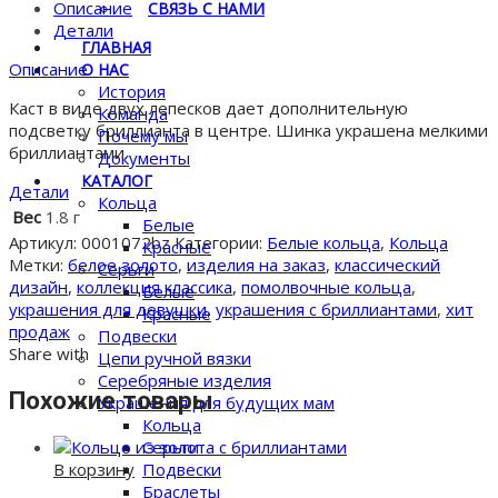
из
Описание
СВЯЗЬ С НАМИ
золота
Детали
ГЛАВНАЯ
с
Описание
О НАС
бриллиантами
История
Каст в виде двух лепесков дает дополнительную
Команда
подсветку бриллианта в центре. Шинка украшена мелкими
Почему мы
бриллиантами.
Документы
КАТАЛОГ
Детали
Кольца
Вес
1.8 г
Белые
Артикул:
0001072bz
Категории:
Белые кольца
,
Кольца
Красные
Метки:
белое золото
,
изделия на заказ
,
классический
Серьги
дизайн
,
коллекция классика
,
помолвочные кольца
,
Белые
украшения для девушки
,
украшения с бриллиантами
,
хит
Красные
продаж
Подвески
Share with
Цепи ручной вязки
Серебряные изделия
Похожие товары
Украшения для будущих мам
Кольца
Серьги
В корзину
Подвески
Браслеты