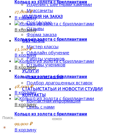
Кольцо из золота с бриллиантами
Изделия с цветными камнями
Муассаниты
27,000
₽
ИЗДЕЛИЯ НА ЗАКАЗ
В корзину
Портфолио
Отзывы
В корзину
Форма заказа
Кольцо из золота с бриллиантами
ОБУЧЕНИЕ
Мастер классы
43,500
₽
Оффлайн обучение
В корзину
Работы учеников
Отзывы учеников
В корзину
УСЛУГИ
Ремонт изделий
Кольцо из золота с бриллиантами
Подбор драгоценных вставок
48,000
₽
СТАТЬИ
СТАТЬИ И НОВОСТИ СТУДИИ
В корзину
КОНТАКТЫ
Контактная информация
В корзину
Связь с нами
Кольцо из золота с бриллиантами
99,900
₽
В корзину