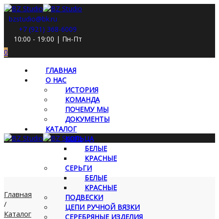
bzstudio@bk.ru
+7 (921) 368-6009
10:00 - 19:00 | Пн-Пт
0
ГЛАВНАЯ
О НАС
ИСТОРИЯ
КОМАНДА
ПОЧЕМУ МЫ
ДОКУМЕНТЫ
КАТАЛОГ
КОЛЬЦА
БЕЛЫЕ
КРАСНЫЕ
СЕРЬГИ
БЕЛЫЕ
КРАСНЫЕ
Главная
ПОДВЕСКИ
/
ЦЕПИ РУЧНОЙ ВЯЗКИ
Каталог
СЕРЕБРЯНЫЕ ИЗДЕЛИЯ