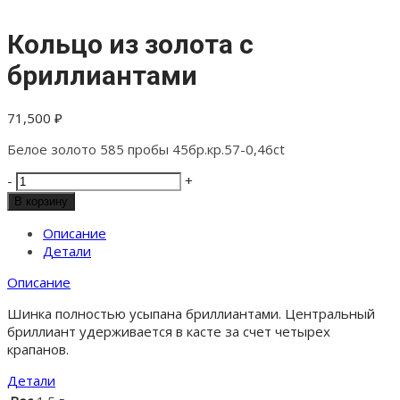
Кольцо из золота с
бриллиантами
71,500
₽
Белое золото 585 пробы 45бр.кр.57-0,46ct
Количество
-
+
товара
В корзину
Кольцо
из
Описание
золота
Детали
с
Описание
бриллиантами
Шинка полностью усыпана бриллиантами. Центральный
бриллиант удерживается в касте за счет четырех
крапанов.
Детали