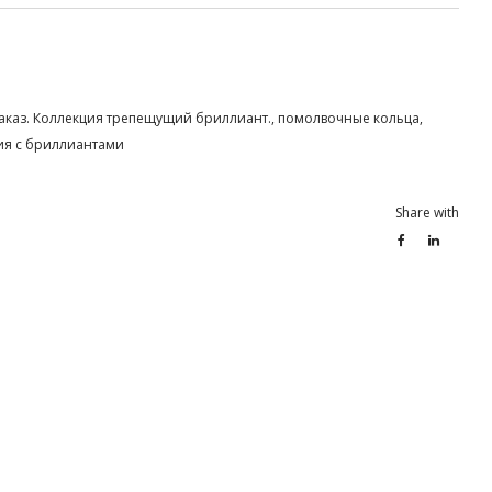
заказ. Коллекция трепещущий бриллиант.
,
помолвочные кольца
,
я с бриллиантами
Share with