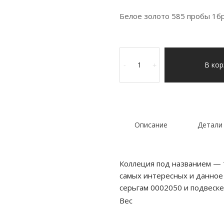
Белое золото 585 пробы 1бр
Количество
товара
В кор
-
+
Кольцо
из
золота
с
бриллиантами
Описание
Детали
Коллеция под названием — 
самых интересных и данное
серьгам 0002050 и подвеск
Вес