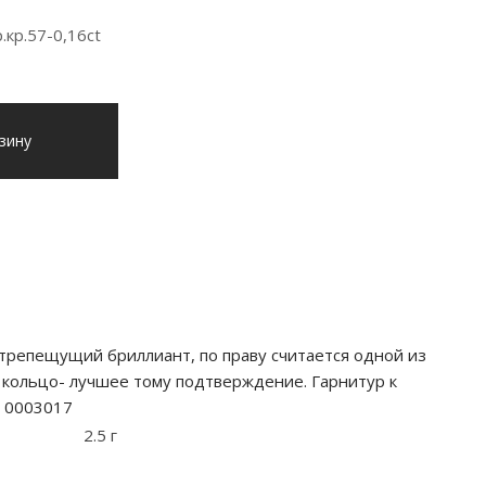
.кр.57-0,16ct
зину
трепещущий бриллиант, по праву считается одной из
 кольцо- лучшее тому подтверждение. Гарнитур к
е 0003017
2.5 г